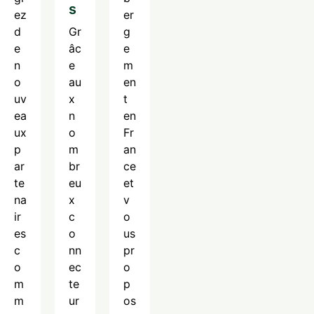
s
ez
er
d
Gr
g
e
âc
e
n
e
m
o
au
en
uv
x
t
ea
n
en
ux
o
Fr
p
m
an
ar
br
ce
te
eu
et
na
x
v
ir
c
o
es
o
us
c
nn
pr
o
ec
o
m
te
p
m
ur
os