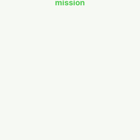
mission
collecte documentaire
Responsable du bureau Commande Publique |
Herault Sapeur Pompier