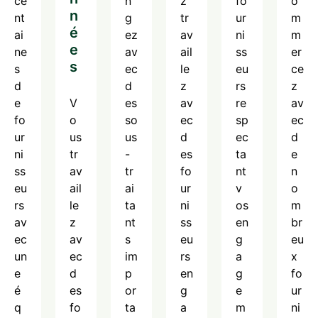
ce
n
z
fo
o
n
nt
g
tr
ur
m
é
ai
ez
av
ni
m
e
ne
av
ail
ss
er
s
s
ec
le
eu
ce
d
d
z
rs
z
e
V
es
av
re
av
fo
o
so
ec
sp
ec
ur
us
us
d
ec
d
ni
tr
-
es
ta
e
ss
av
tr
fo
nt
n
eu
ail
ai
ur
v
o
rs
le
ta
ni
os
m
av
z
nt
ss
en
br
ec
av
s
eu
g
eu
un
ec
im
rs
a
x
e
d
p
en
g
fo
é
es
or
g
e
ur
q
fo
ta
a
m
ni