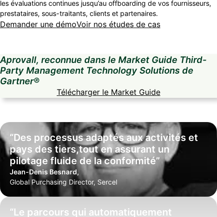
les évaluations continues jusqu’au offboarding de vos fournisseurs,
prestataires, sous-traitants, clients et partenaires.
Demander une démo
Voir nos études de cas
Aprovall, reconnue dans le Market Guide Third-
Party Management Technology Solutions de
Gartner®
Télécharger le Market Guide
“Des processus adaptés aux activités et
pays des tiers,tout en assurant un
pilotage fluide de la conformité”
Jean-Denis Besnard,
Global Purchasing Director, Sercel
“Le parcours qui automatiquement