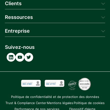
Clients
Aprovall Portal
Donneur d'Ordres
Témoignages
Ressources
Blog
Entreprise
Actualités
Webinaire
Qui sommes-nous
Glossaire
Contactez-nous
Suivez-nous
Documentation API
Carrière
Partenaires
Politique de confidentialité et de protection des données
Trust & Compliance Center
Mentions légales
Politique de cookies
Performance de nos services
Dispositif d’alerte