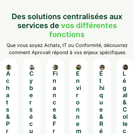
Des solutions centralisées aux
services de
vos
différentes
fonctions
Que vous soyez Achats, IT ou Conformité, découvrez
comment Aprovall répond à vos enjeux spécifiques
A
C
Fi
E
É
L
c
y
n
n
t
é
h
b
a
vi
hi
g
a
e
n
r
q
al
t
r
c
o
u
&
s
s
e
n
e
C
&
é
&
n
&
ol
P
c
F
e
R
le
r
u
r
m
é
c