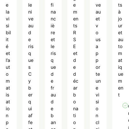
e
le
fi
e
ve
ts
la
ni
na
m
au
à
vi
ve
nc
en
et
jo
si
au
iè
ts
v
ur
bil
d
re
R
o
et
it
e
et
S
us
au
é
ris
le
E
a
to
et
q
ris
et
p
m
l’a
ue
q
d
p
at
ut
s
ue
e
or
iq
o
C
d
d
te
ue
m
y
e
éc
un
m
at
b
fr
ar
e
en
is
er
au
b
vi
t
at
q
d
o
si
io
ui
e
na
o
n
af
b
ti
n
p
fe
an
o
cl