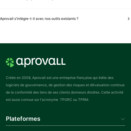
financiers, cyber,
ESG
), automatisons les décisions de risque et offrons un
portail fournisseur collaboratif.
Nos clients constatent une réduction de 25% du temps administratif dès les 3
premiers mois. Le ROI complet (9 jours économisés/mois) est atteint sous 6
Aprovall s'intègre-t-il avec nos outils existants ?
mois grâce à l’adoption du portail fournisseur par 80% des tiers.
Oui. Intégrations natives avec les principaux ERP (SAP, Oracle), SI Achats
(Ivalua, Jaggaer, Coupa), outils
GRC
, et sources de données externes (Dun &
Bradstreet, Creditsafe, Ecovadis, etc.).
Créée en 2008, Aprovall est une entreprise française qui édite des
logiciels de gouvernance, de gestion des risques et d’évaluation continue
de la conformité des tiers de ses clients donneurs d’ordres. Cette activité
est aussi connue sur l'acronyme TPGRC ou TPRM.
Plateformes
Aprovall Manager