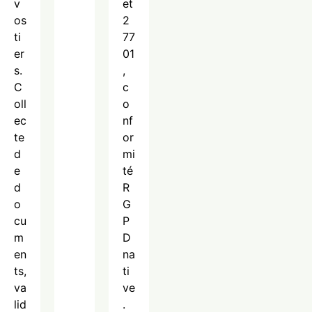
v
et
os
2
ti
77
er
01
s.
,
C
c
oll
o
ec
nf
te
or
d
mi
e
té
d
R
o
G
cu
P
m
D
en
na
ts,
ti
va
ve
lid
.