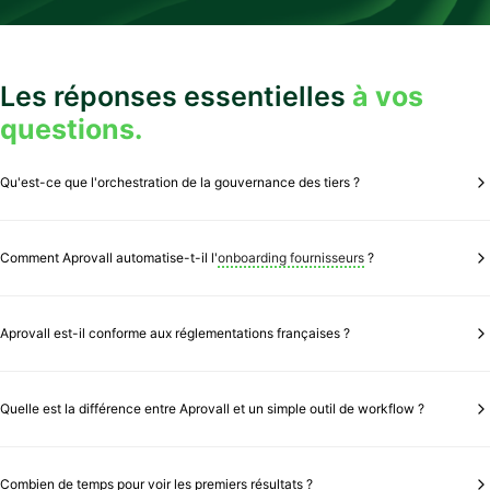
Les réponses essentielles
à vos
questions.
Qu'est-ce que l'orchestration de la gouvernance des tiers ?
L’orchestration désigne la capacité à coordonner automatiquement
l’ensemble des processus
TPRM
(onboarding, évaluation, monitoring,
Comment Aprovall automatise-t-il l'
onboarding fournisseurs
?
offboarding) et à déclencher les bonnes actions au bon moment selon le
niveau de risque de chaque tiers.
Aprovall utilise des parcours intelligents qui s’adaptent automatiquement au
profil du fournisseur. La collecte de documents est automatisée via un portail
Aprovall est-il conforme aux réglementations françaises ?
dédié, les validations sont orchestrées selon vos règles métier, et l’intégration
dans vos systèmes se fait via API.
Oui. Aprovall est hébergé en France, certifié ISO 27001/27701, et conforme
RGPD. La solution couvre nativement
CSRD
, devoir de vigilance,
Sapin II
,
Quelle est la différence entre Aprovall et un simple outil de workflow ?
NIS2
, DORA et autres réglementations européennes.
Aprovall est spécifiquement conçu pour le
TPRM
, pas un outil générique
adapté. Nous intégrons nativement les sources de données externes (scores
Combien de temps pour voir les premiers résultats ?