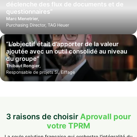
déclenche des flux de documents et de
questionnaires”
Marc Menetrier,
Purchasing Director, TAG Heuer
“L’objectif était d’apporter de la valeur
ajoutée avec un outil consolidé au niveau
du groupe”
Thibaut Rongier,
Responsable de projets SI, Eiffage
3 raisons de choisir
Aprovall pour
votre TPRM
La seule solution française qui orchestre l’intégralité du