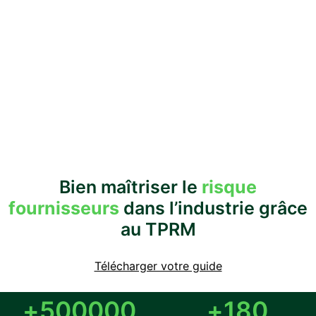
Vue unifiée
des fournisseurs et sous-traitants, quel que
Pilotage multi-rangs
pour sécuriser la supply chain
Cartographie des risques
sur l’ensemble de la chaîne 
Bien maîtriser le
risque
fournisseurs
dans l’industrie grâce
au TPRM
Télécharger votre guide
+
500000
+
180