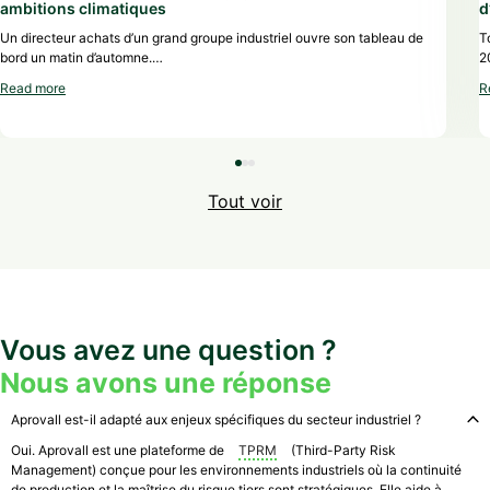
ambitions climatiques
d
Un directeur achats d’un grand groupe industriel ouvre son tableau de
T
bord un matin d’automne.…
2
Read more
R
Tout voir
Vous avez une question ?
Nous avons une réponse
Aprovall est-il adapté aux enjeux spécifiques du secteur industriel ?
Oui. Aprovall est une plateforme de
TPRM
(Third-Party Risk
Management) conçue pour les environnements industriels où la continuité
de production et la maîtrise du risque tiers sont stratégiques. Elle aide à