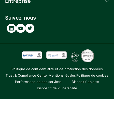
Entreprise
Actualités
Webinaire
Qui sommes-nous
Glossaire
Contactez-nous
Suivez-nous
Documentation API
Carrière
Partenaires
Politique de confidentialité et de protection des données
Trust & Compliance Center
Mentions légales
Politique de cookies
Performance de nos services
Dispositif d’alerte
Dispositif de vulnérabilité