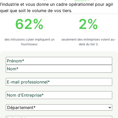
l’industrie et vous donne un cadre opérationnel pour agir
quel que soit le volume de vos tiers.
62
%
2
%
des intrusions cyber impliquent un
seulement des entreprises voient au-
fournisseur.
delà du tier 2.
N
o
P
m
r
N
*
é
E
o
n
-
m
o
m
N
m
a
o
i
m
D
l
d
é
P
'
p