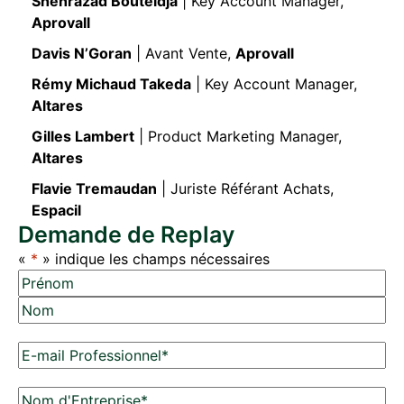
Shehrazad Bouteldja
| Key Account Manager,
Aprovall
Davis N’Goran
| Avant Vente,
Aprovall
Rémy Michaud Takeda
| Key Account Manager,
Altares
Gilles Lambert
| Product Marketing Manager,
Altares
Flavie Tremaudan
| Juriste Référant Achats,
Espacil
Demande de Replay
«
*
» indique les champs nécessaires
N
o
P
m
r
N
*
é
E
o
n
-
m
o
m
N