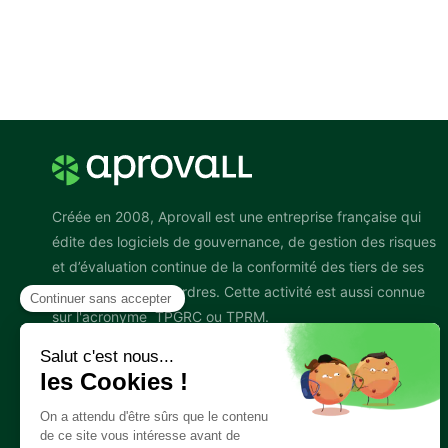
Créée en 2008, Aprovall est une entreprise française qui
édite des logiciels de gouvernance, de gestion des risques
et d’évaluation continue de la conformité des tiers de ses
clients donneurs d’ordres. Cette activité est aussi connue
sur l'acronyme TPGRC ou TPRM.
Suivez-nous