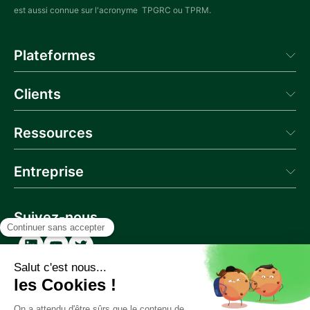
est aussi connue sur l'acronyme TPGRC ou TPRM.
Plateformes
Aprovall Manager
Clients
Aprovall Portal
Donneur d'Ordres
Témoignages
Ressources
Blog
Entreprise
Actualités
Webinaire
Qui sommes-nous
Glossaire
Contactez-nous
Suivez-nous
Documentation API
Carrière
Partenaires