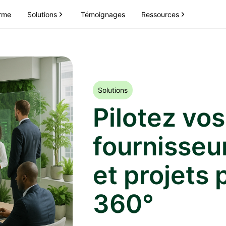
Solutions
Ressources
orme
Témoignages
Solutions
Pilotez vos
fournisseu
et projets 
360°