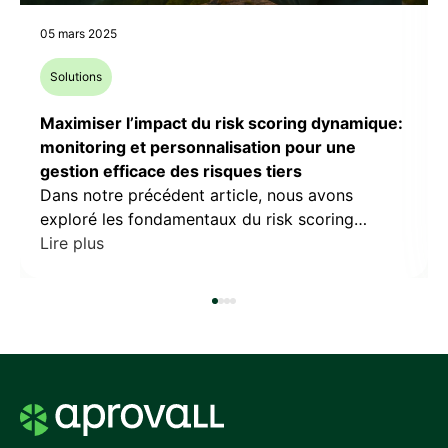
05 mars 2025
Solutions
Maximiser l’impact du risk scoring dynamique:
monitoring et personnalisation pour une
gestion efficace des risques tiers
Dans notre précédent article, nous avons
exploré les fondamentaux du risk scoring
dynamique et son rôle essentiel dans l’évolution
Lire plus
des pratiques de gouvernance tiers. Cette
approche novatrice, qui s’appuie sur des
données en temps réel et des modèles d’analyse
sophistiqués, transforme profondément la
manière dont les organisations évaluent leurs
partenaires tiers. Alors que les exigences […]