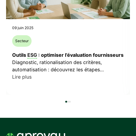
09 juin 2025
Secteur
Outils
ESG
: optimiser l’évaluation fournisseurs
Diagnostic, rationalisation des critères,
automatisation : découvrez les étapes
concrètes pour transformer vos processus
Lire plus
ESG
actuels. Exemples sectoriels inclus.